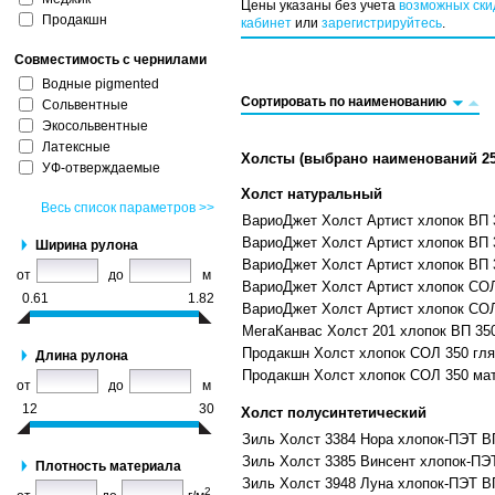
Цены указаны без учета
возможных ски
Продакшн
кабинет
или
зарегистрируйтесь
.
Совместимость с чернилами
Водные pigmented
Сортировать по наименованию
Сольвентные
Экосольвентные
Латексные
Холсты
(выбрано наименований
2
УФ-отверждаемые
Холст натуральный
Весь список параметров >>
ВариоДжет Холст Артист хлопок ВП 
ВариоДжет Холст Артист хлопок ВП 
Ширина рулона
ВариоДжет Холст Артист хлопок ВП 
от
до
м
ВариоДжет Холст Артист хлопок СОЛ
0.61
1.82
ВариоДжет Холст Артист хлопок СОЛ
МегаКанвас Холст 201 хлопок ВП 35
Продакшн Холст хлопок СОЛ 350 гл
Длина рулона
Продакшн Холст хлопок СОЛ 350 ма
от
до
м
12
30
Холст полусинтетический
Зиль Холст 3384 Нора хлопок-ПЭТ В
Зиль Холст 3385 Винсент хлопок-ПЭ
Плотность материала
Зиль Холст 3948 Луна хлопок-ПЭТ В
2